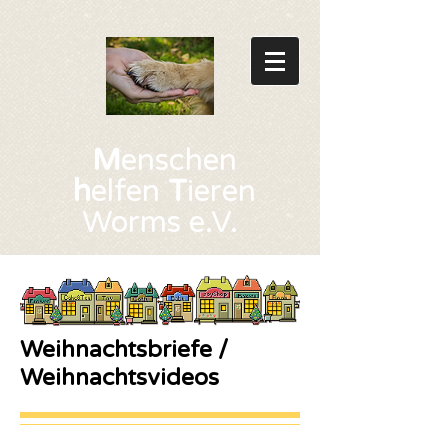
M
enschen
h
elfen
T
ieren
Worms e.V.
Weihnachtsbriefe /
Weihnachtsvideos