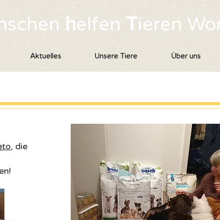
nschen
h
elfen
T
ieren Wo
Aktuelles
Unsere Tiere
Über uns
eto
, die
en!